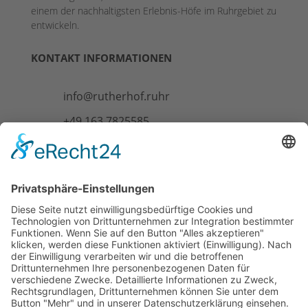
einem der nachhaltigsten Erlebnis-Höfe im Ruhrgebiet zu
entwickeln.
KONTAKT INFORMATIONEN
info@rutherhof.ruhr
+49 163 7825585
Anreise
INFOS
Fußball-Golf
Swin-Golf
Infos & Preise
Jobs
FAQ